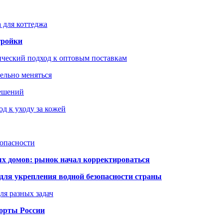
 для коттеджа
тройки
ический подход к оптовым поставкам
тельно меняться
решений
д к уходу за кожей
зопасности
ых домов: рынок начал корректироваться
для укрепления водной безопасности страны
ля разных задач
порты России