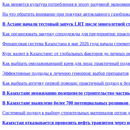
Как меняется культура потребления в эпоху разумной экономии
На что обратить внимание при покупке автоклавного газоблока
В Астане начали тестовый запуск LRT после многолетней с
Как организовать закупку спецодежды для предприятия: практ
Финансовая система Казахстана в мае 2026 года начала стреми
Курс валют в Казахстане: от глобальных факторов до личных 
Как выбрать омолаживающий крем для лица: практичный подхо
Эффективные подходы к лечению геморроя: выбор препаратов
Как выбрать аптечку первой помощи: практичный подход к бе
В Казахстане неожиданно подешевело строительство частн
В Казахстане выявлено более 700 потенциальных родников 
Системный подход к выбору строительных материалов оптом д
Казахстан отказывается провозить нефть транзитом через 