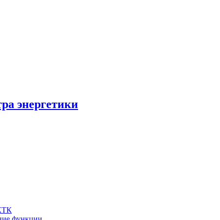
ра энергетики
 КТК
шние функции