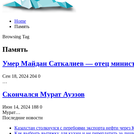
Home
Память
Browsing Tag
Память
Умер Майдан Саткалиев — отец минист
Сен 18, 2024
204
0
…
Скончался Мурат Ауэзов
Июн 14, 2024
188
0
Мурат…
Последние новости
Казахстан столкнулся с перебоями экспорта нефти через
Как выбрать вытяжку для кухни и не переплатить за ли