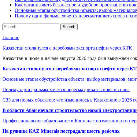
Как организовать безопасное и удобное пространство вок
Основные этапы обустройства объекта: выбор материало
Почему одни фильмы хочется пересматривать снова и сн
Главное
Казахстан столкнулся с перебоями экспорта нефти через КТК
Казахстан в июле и начале августа 2026 года был вынужден со
Казахстан столкнулся с перебоями экспорта нефти через К
Основные этапы обустройства объекта: выбор материалов, мо
Почему одни фильмы хочется пересматривать снова и снова
СЗЗ для новых объектов: что изменилось в Казахстане в 2026 г
В области Абай начали строительство новой электростанции
Профессиональное образование в Костанае: возможности и пе
На руднике KAZ Minerals пострадали шесть рабочих