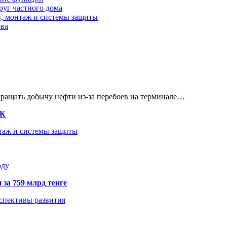
руг частного дома
в, монтаж и системы защиты
ова
кращать добычу нефти из-за перебоев на терминале…
ТК
нтаж и системы защиты
оду
 за 759 млрд тенге
рспективы развития