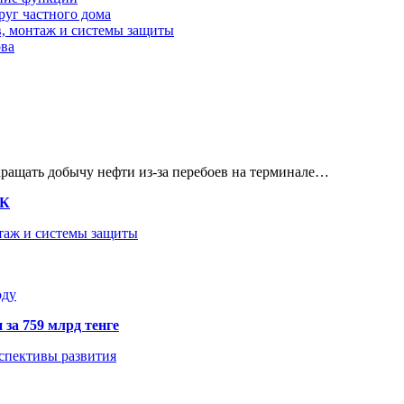
руг частного дома
в, монтаж и системы защиты
ова
кращать добычу нефти из-за перебоев на терминале…
ТК
нтаж и системы защиты
оду
 за 759 млрд тенге
рспективы развития