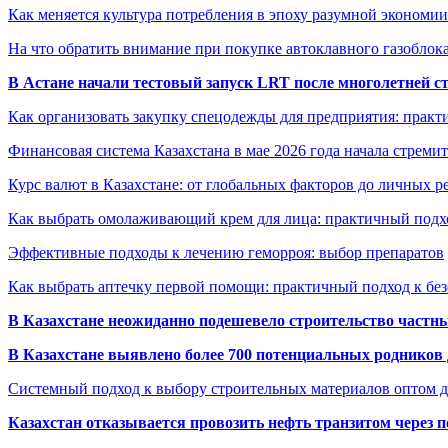
Как меняется культура потребления в эпоху разумной экономии
На что обратить внимание при покупке автоклавного газоблока
В Астане начали тестовый запуск LRT после многолетней с
Как организовать закупку спецодежды для предприятия: практ
Финансовая система Казахстана в мае 2026 года начала стреми
Курс валют в Казахстане: от глобальных факторов до личных 
Как выбрать омолаживающий крем для лица: практичный подхо
Эффективные подходы к лечению геморроя: выбор препаратов
Как выбрать аптечку первой помощи: практичный подход к бе
В Казахстане неожиданно подешевело строительство частн
В Казахстане выявлено более 700 потенциальных родников 
Системный подход к выбору строительных материалов оптом д
Казахстан отказывается провозить нефть транзитом через 