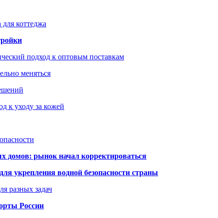
 для коттеджа
тройки
ический подход к оптовым поставкам
тельно меняться
решений
д к уходу за кожей
зопасности
ых домов: рынок начал корректироваться
для укрепления водной безопасности страны
ля разных задач
порты России