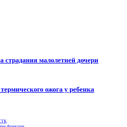
за страдания малолетней дочери
 термического ожога у ребенка
 КТК
шние функции