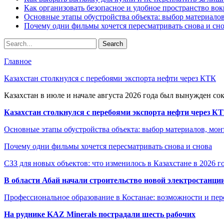
Как организовать безопасное и удобное пространство вок
Основные этапы обустройства объекта: выбор материало
Почему одни фильмы хочется пересматривать снова и сн
Главное
Казахстан столкнулся с перебоями экспорта нефти через КТК
Казахстан в июле и начале августа 2026 года был вынужден со
Казахстан столкнулся с перебоями экспорта нефти через К
Основные этапы обустройства объекта: выбор материалов, мо
Почему одни фильмы хочется пересматривать снова и снова
СЗЗ для новых объектов: что изменилось в Казахстане в 2026 г
В области Абай начали строительство новой электростанции
Профессиональное образование в Костанае: возможности и пе
На руднике KAZ Minerals пострадали шесть рабочих