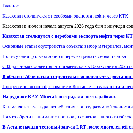
Главное
Казахстан столкнулся с перебоями экспорта нефти через КТК
Казахстан в июле и начале августа 2026 года был вынужден со
Казахстан столкнулся с перебоями экспорта нефти через К
Основные этапы обустройства объекта: выбор материалов, мо
Почему одни фильмы хочется пересматривать снова и снова
СЗЗ для новых объектов: что изменилось в Казахстане в 2026 г
В области Абай начали строительство новой электростанции
Профессиональное образование в Костанае: возможности и пе
На руднике KAZ Minerals пострадали шесть рабочих
Как меняется культура потребления в эпоху разумной экономии
На что обратить внимание при покупке автоклавного газоблока
В Астане начали тестовый запуск LRT после многолетней с