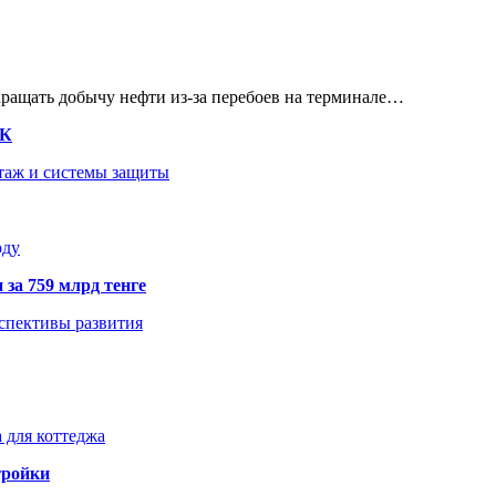
кращать добычу нефти из-за перебоев на терминале…
ТК
нтаж и системы защиты
оду
 за 759 млрд тенге
рспективы развития
 для коттеджа
тройки