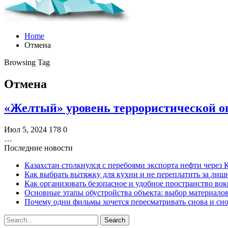
Home
Отмена
Browsing Tag
Отмена
«Желтый» уровень террористической оп
Июл 5, 2024
178
0
…
Последние новости
Казахстан столкнулся с перебоями экспорта нефти через
Как выбрать вытяжку для кухни и не переплатить за ли
Как организовать безопасное и удобное пространство вок
Основные этапы обустройства объекта: выбор материало
Почему одни фильмы хочется пересматривать снова и сн