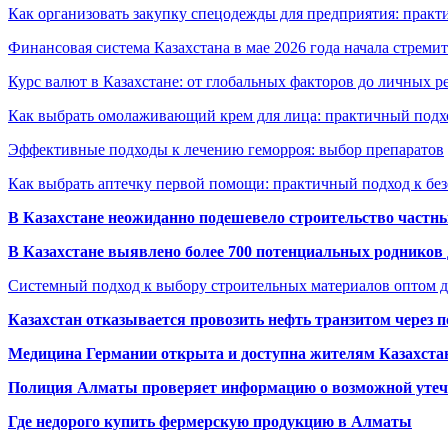
Как организовать закупку спецодежды для предприятия: практ
Финансовая система Казахстана в мае 2026 года начала стреми
Курс валют в Казахстане: от глобальных факторов до личных 
Как выбрать омолаживающий крем для лица: практичный подхо
Эффективные подходы к лечению геморроя: выбор препаратов
Как выбрать аптечку первой помощи: практичный подход к бе
В Казахстане неожиданно подешевело строительство частн
В Казахстане выявлено более 700 потенциальных родников 
Системный подход к выбору строительных материалов оптом д
Казахстан отказывается провозить нефть транзитом через 
Медицина Германии открыта и доступна жителям Казахста
Полиция Алматы проверяет информацию о возможной утеч
Где недорого купить фермерскую продукцию в Алматы