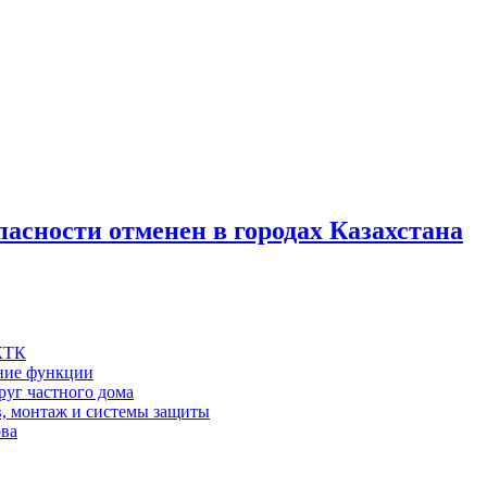
асности отменен в городах Казахстана
 КТК
шние функции
руг частного дома
в, монтаж и системы защиты
ова