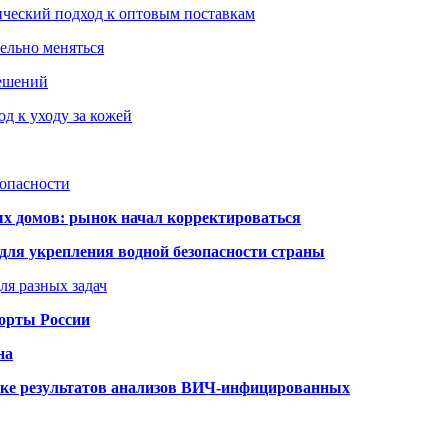
ический подход к оптовым поставкам
тельно меняться
решений
д к уходу за кожей
зопасности
ых домов: рынок начал корректироваться
для укрепления водной безопасности страны
ля разных задач
порты России
на
ке результатов анализов ВИЧ-инфицированных