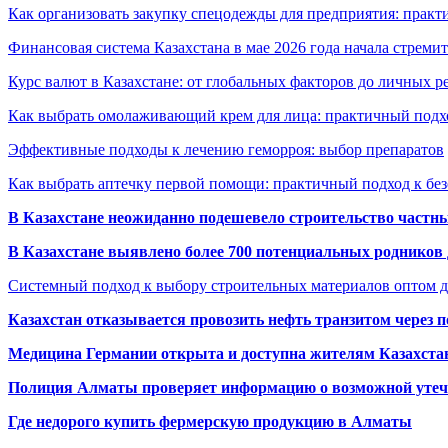
Как организовать закупку спецодежды для предприятия: практ
Финансовая система Казахстана в мае 2026 года начала стреми
Курс валют в Казахстане: от глобальных факторов до личных 
Как выбрать омолаживающий крем для лица: практичный подхо
Эффективные подходы к лечению геморроя: выбор препаратов
Как выбрать аптечку первой помощи: практичный подход к бе
В Казахстане неожиданно подешевело строительство частн
В Казахстане выявлено более 700 потенциальных родников 
Системный подход к выбору строительных материалов оптом д
Казахстан отказывается провозить нефть транзитом через 
Медицина Германии открыта и доступна жителям Казахста
Полиция Алматы проверяет информацию о возможной утеч
Где недорого купить фермерскую продукцию в Алматы