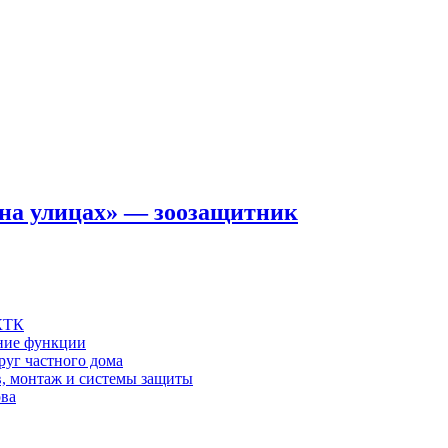
на улицах» — зоозащитник
 КТК
шние функции
руг частного дома
в, монтаж и системы защиты
ова