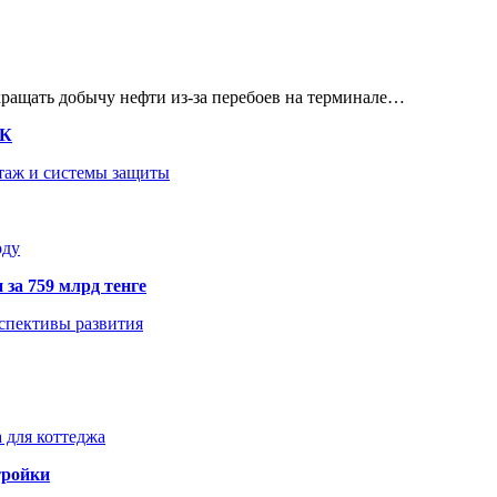
кращать добычу нефти из-за перебоев на терминале…
ТК
нтаж и системы защиты
оду
 за 759 млрд тенге
рспективы развития
 для коттеджа
тройки