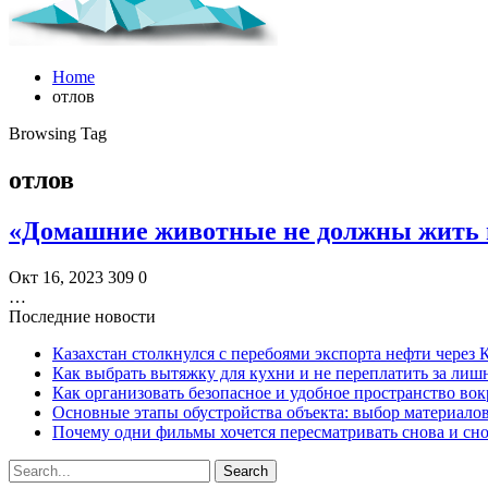
Home
отлов
Browsing Tag
отлов
«Домашние животные не должны жить 
Окт 16, 2023
309
0
…
Последние новости
Казахстан столкнулся с перебоями экспорта нефти через
Как выбрать вытяжку для кухни и не переплатить за ли
Как организовать безопасное и удобное пространство вок
Основные этапы обустройства объекта: выбор материало
Почему одни фильмы хочется пересматривать снова и сн