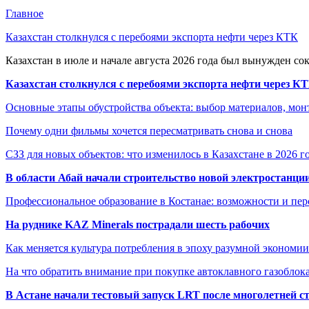
Главное
Казахстан столкнулся с перебоями экспорта нефти через КТК
Казахстан в июле и начале августа 2026 года был вынужден со
Казахстан столкнулся с перебоями экспорта нефти через К
Основные этапы обустройства объекта: выбор материалов, мо
Почему одни фильмы хочется пересматривать снова и снова
СЗЗ для новых объектов: что изменилось в Казахстане в 2026 г
В области Абай начали строительство новой электростанции
Профессиональное образование в Костанае: возможности и пе
На руднике KAZ Minerals пострадали шесть рабочих
Как меняется культура потребления в эпоху разумной экономии
На что обратить внимание при покупке автоклавного газоблока
В Астане начали тестовый запуск LRT после многолетней с