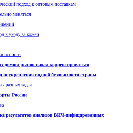
ический подход к оптовым поставкам
тельно меняться
решений
д к уходу за кожей
зопасности
ых домов: рынок начал корректироваться
для укрепления водной безопасности страны
ля разных задач
порты России
на
ке результатов анализов ВИЧ-инфицированных