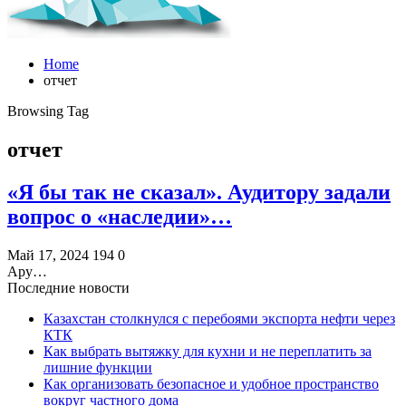
Home
отчет
Browsing Tag
отчет
«Я бы так не сказал». Аудитору задали
вопрос о «наследии»…
Май 17, 2024
194
0
Ару…
Последние новости
Казахстан столкнулся с перебоями экспорта нефти через
КТК
Как выбрать вытяжку для кухни и не переплатить за
лишние функции
Как организовать безопасное и удобное пространство
вокруг частного дома