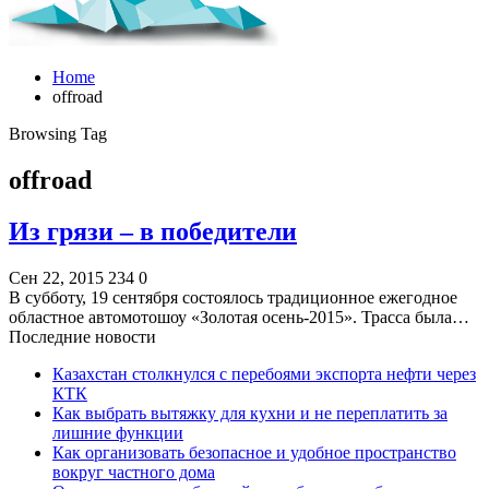
Home
offroad
Browsing Tag
offroad
Из грязи – в победители
Сен 22, 2015
234
0
В субботу, 19 сентября состоялось традиционное ежегодное
областное автомотошоу «Золотая осень-2015». Трасса была…
Последние новости
Казахстан столкнулся с перебоями экспорта нефти через
КТК
Как выбрать вытяжку для кухни и не переплатить за
лишние функции
Как организовать безопасное и удобное пространство
вокруг частного дома