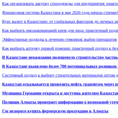
Как организовать закупку спецодежды для предприятия: практ
Финансовая система Казахстана в мае 2026 года начала стреми
Курс валют в Казахстане: от глобальных факторов до личных 
Как выбрать омолаживающий крем для лица: практичный подхо
Эффективные подходы к лечению геморроя: выбор препаратов
Как выбрать аптечку первой помощи: практичный подход к бе
В Казахстане неожиданно подешевело строительство частн
В Казахстане выявлено более 700 потенциальных родников 
Системный подход к выбору строительных материалов оптом д
Казахстан отказывается провозить нефть транзитом через 
Медицина Германии открыта и доступна жителям Казахста
Полиция Алматы проверяет информацию о возможной утеч
Где недорого купить фермерскую продукцию в Алматы