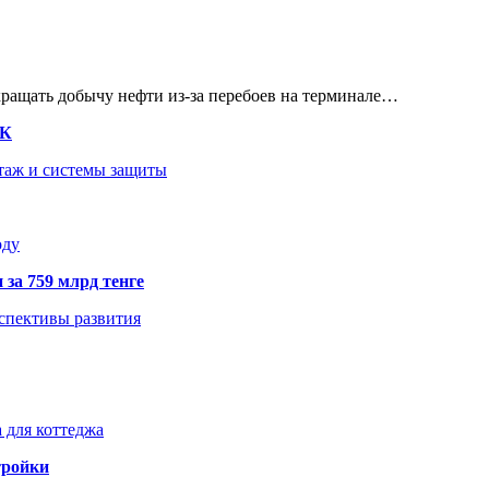
кращать добычу нефти из-за перебоев на терминале…
ТК
нтаж и системы защиты
оду
 за 759 млрд тенге
рспективы развития
 для коттеджа
тройки