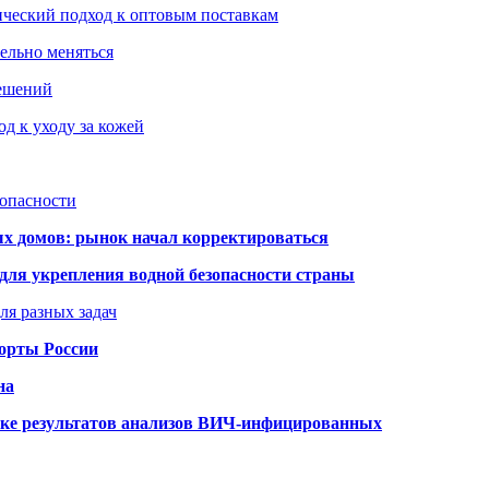
ический подход к оптовым поставкам
тельно меняться
решений
д к уходу за кожей
зопасности
ых домов: рынок начал корректироваться
для укрепления водной безопасности страны
ля разных задач
порты России
на
ке результатов анализов ВИЧ-инфицированных