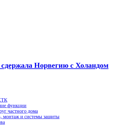
 сдержала Норвегию с Холандом
 КТК
шние функции
руг частного дома
в, монтаж и системы защиты
ова