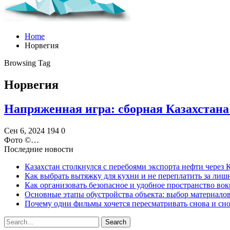
Home
Норвегия
Browsing Tag
Норвегия
Напряженная игра: сборная Казахстана
Сен 6, 2024
194
0
Фото ©️…
Последние новости
Казахстан столкнулся с перебоями экспорта нефти через
Как выбрать вытяжку для кухни и не переплатить за ли
Как организовать безопасное и удобное пространство вок
Основные этапы обустройства объекта: выбор материало
Почему одни фильмы хочется пересматривать снова и сн