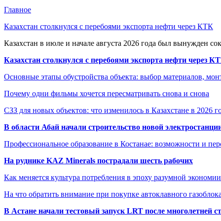
Главное
Казахстан столкнулся с перебоями экспорта нефти через КТК
Казахстан в июле и начале августа 2026 года был вынужден со
Казахстан столкнулся с перебоями экспорта нефти через К
Основные этапы обустройства объекта: выбор материалов, мо
Почему одни фильмы хочется пересматривать снова и снова
СЗЗ для новых объектов: что изменилось в Казахстане в 2026 г
В области Абай начали строительство новой электростанции
Профессиональное образование в Костанае: возможности и пе
На руднике KAZ Minerals пострадали шесть рабочих
Как меняется культура потребления в эпоху разумной экономии
На что обратить внимание при покупке автоклавного газоблока
В Астане начали тестовый запуск LRT после многолетней с