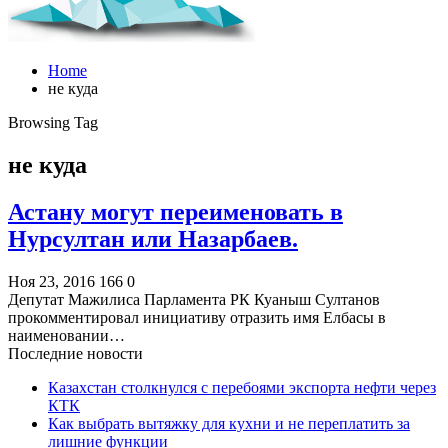
Home
не куда
Browsing Tag
не куда
Астану могут переименовать в
Нурсултан или Назарбаев.
Ноя 23, 2016
166
0
Депутат Мажилиса Парламента РК Куаныш Султанов
прокомментировал инициативу отразить имя Елбасы в
наименовании…
Последние новости
Казахстан столкнулся с перебоями экспорта нефти через
КТК
Как выбрать вытяжку для кухни и не переплатить за
лишние функции