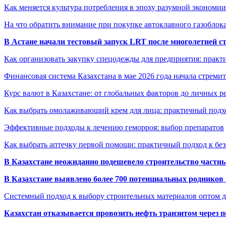
Как меняется культура потребления в эпоху разумной экономии
На что обратить внимание при покупке автоклавного газоблока
В Астане начали тестовый запуск LRT после многолетней с
Как организовать закупку спецодежды для предприятия: практ
Финансовая система Казахстана в мае 2026 года начала стреми
Курс валют в Казахстане: от глобальных факторов до личных 
Как выбрать омолаживающий крем для лица: практичный подхо
Эффективные подходы к лечению геморроя: выбор препаратов
Как выбрать аптечку первой помощи: практичный подход к бе
В Казахстане неожиданно подешевело строительство частн
В Казахстане выявлено более 700 потенциальных родников 
Системный подход к выбору строительных материалов оптом д
Казахстан отказывается провозить нефть транзитом через 