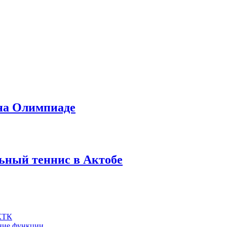
 на Олимпиаде
ьный теннис в Актобе
 КТК
шние функции