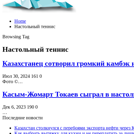
Home
Настольный теннис
Browsing Tag
Настольный теннис
Казахстанец сотворил громкий камбэк
Июл 30, 2024
161
0
Фото ©️…
Касым-Жомарт Токаев сыграл в настол
Дек 6, 2023
190
0
…
Последние новости
Казахстан столкнулся с перебоями экспорта нефти через
Как выбрать вытяжку для кухни и не переплатить за ли