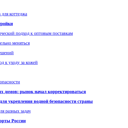
 для коттеджа
тройки
ический подход к оптовым поставкам
тельно меняться
решений
д к уходу за кожей
зопасности
ых домов: рынок начал корректироваться
для укрепления водной безопасности страны
ля разных задач
порты России