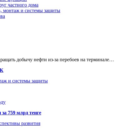
руг частного дома
в, монтаж и системы защиты
ова
кращать добычу нефти из-за перебоев на терминале…
ТК
нтаж и системы защиты
оду
 за 759 млрд тенге
рспективы развития