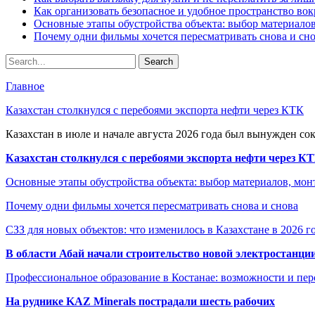
Как организовать безопасное и удобное пространство вок
Основные этапы обустройства объекта: выбор материало
Почему одни фильмы хочется пересматривать снова и сн
Главное
Казахстан столкнулся с перебоями экспорта нефти через КТК
Казахстан в июле и начале августа 2026 года был вынужден со
Казахстан столкнулся с перебоями экспорта нефти через К
Основные этапы обустройства объекта: выбор материалов, мо
Почему одни фильмы хочется пересматривать снова и снова
СЗЗ для новых объектов: что изменилось в Казахстане в 2026 г
В области Абай начали строительство новой электростанции
Профессиональное образование в Костанае: возможности и пе
На руднике KAZ Minerals пострадали шесть рабочих