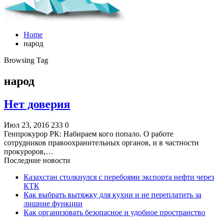
Home
народ
Browsing Tag
народ
Нет доверия
Июл 23, 2016
233
0
Генпрокурор РК: Набираем кого попало. О работе
сотрудников правоохранительных органов, и в частности
прокуроров,…
Последние новости
Казахстан столкнулся с перебоями экспорта нефти через
КТК
Как выбрать вытяжку для кухни и не переплатить за
лишние функции
Как организовать безопасное и удобное пространство