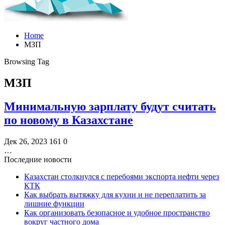
Home
МЗП
Browsing Tag
МЗП
Минимальную зарплату будут считать
по новому в Казахстане
Дек 26, 2023
161
0
…
Последние новости
Казахстан столкнулся с перебоями экспорта нефти через
КТК
Как выбрать вытяжку для кухни и не переплатить за
лишние функции
Как организовать безопасное и удобное пространство
вокруг частного дома