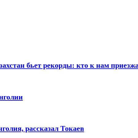
ахстан бьет рекорды: кто к нам приезж
онголии
нголия, рассказал Токаев