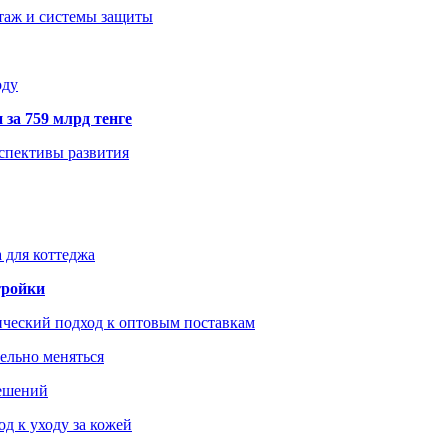
нтаж и системы защиты
оду
 за 759 млрд тенге
рспективы развития
 для коттеджа
тройки
ический подход к оптовым поставкам
тельно меняться
решений
д к уходу за кожей