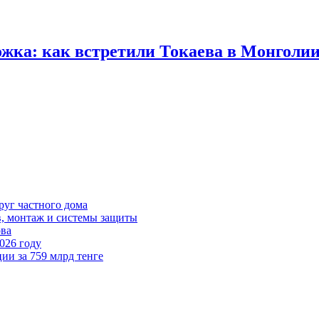
ожка: как встретили Токаева в Монголи
руг частного дома
в, монтаж и системы защиты
ова
026 году
ии за 759 млрд тенге