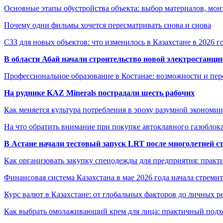
Основные этапы обустройства объекта: выбор материалов, мо
Почему одни фильмы хочется пересматривать снова и снова
СЗЗ для новых объектов: что изменилось в Казахстане в 2026 г
В области Абай начали строительство новой электростанции
Профессиональное образование в Костанае: возможности и пе
На руднике KAZ Minerals пострадали шесть рабочих
Как меняется культура потребления в эпоху разумной экономии
На что обратить внимание при покупке автоклавного газоблока
В Астане начали тестовый запуск LRT после многолетней с
Как организовать закупку спецодежды для предприятия: практ
Финансовая система Казахстана в мае 2026 года начала стреми
Курс валют в Казахстане: от глобальных факторов до личных 
Как выбрать омолаживающий крем для лица: практичный подхо