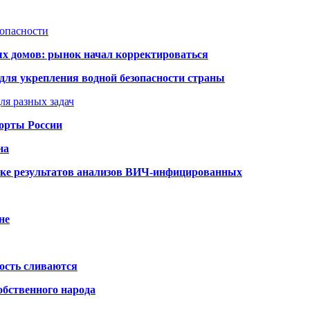
зопасности
ых домов: рынок начал корректироваться
для укрепления водной безопасности страны
ля разных задач
порты России
на
ке результатов анализов ВИЧ-инфицированных
не
ость сливаются
обственного народа