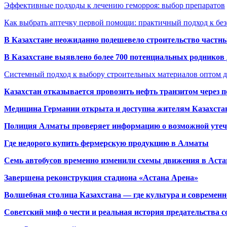
Эффективные подходы к лечению геморроя: выбор препаратов
Как выбрать аптечку первой помощи: практичный подход к бе
В Казахстане неожиданно подешевело строительство частн
В Казахстане выявлено более 700 потенциальных родников 
Системный подход к выбору строительных материалов оптом д
Казахстан отказывается провозить нефть транзитом через 
Медицина Германии открыта и доступна жителям Казахста
Полиция Алматы проверяет информацию о возможной утеч
Где недорого купить фермерскую продукцию в Алматы
Семь автобусов временно изменили схемы движения в Аста
Завершена реконструкция стадиона «Астана Арена»
Волшебная столица Казахстана — где культура и современн
Советский миф о чести и реальная история предательства с