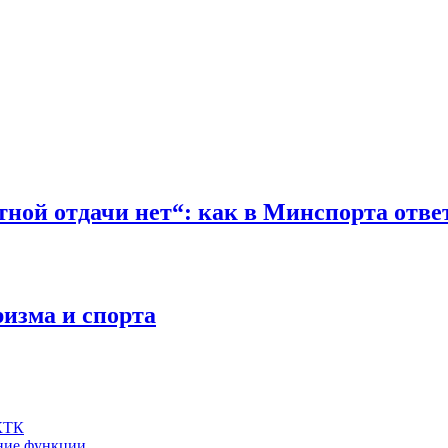
атной отдачи нет“: как в Минспорта отв
изма и спорта
 КТК
шние функции