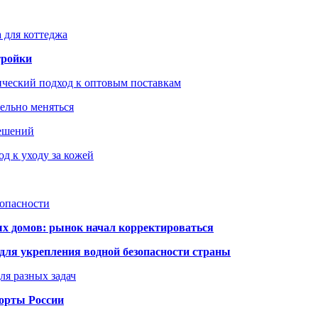
 для коттеджа
тройки
ический подход к оптовым поставкам
тельно меняться
решений
д к уходу за кожей
зопасности
ых домов: рынок начал корректироваться
для укрепления водной безопасности страны
ля разных задач
порты России