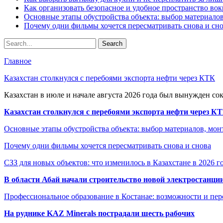
Как организовать безопасное и удобное пространство вок
Основные этапы обустройства объекта: выбор материало
Почему одни фильмы хочется пересматривать снова и сн
Главное
Казахстан столкнулся с перебоями экспорта нефти через КТК
Казахстан в июле и начале августа 2026 года был вынужден со
Казахстан столкнулся с перебоями экспорта нефти через К
Основные этапы обустройства объекта: выбор материалов, мо
Почему одни фильмы хочется пересматривать снова и снова
СЗЗ для новых объектов: что изменилось в Казахстане в 2026 г
В области Абай начали строительство новой электростанции
Профессиональное образование в Костанае: возможности и пе
На руднике KAZ Minerals пострадали шесть рабочих