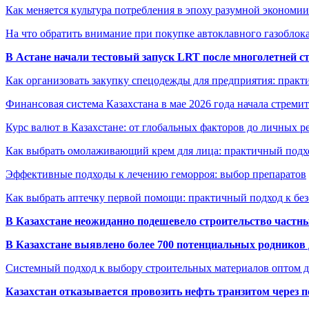
Как меняется культура потребления в эпоху разумной экономии
На что обратить внимание при покупке автоклавного газоблока
В Астане начали тестовый запуск LRT после многолетней с
Как организовать закупку спецодежды для предприятия: практ
Финансовая система Казахстана в мае 2026 года начала стреми
Курс валют в Казахстане: от глобальных факторов до личных 
Как выбрать омолаживающий крем для лица: практичный подхо
Эффективные подходы к лечению геморроя: выбор препаратов
Как выбрать аптечку первой помощи: практичный подход к бе
В Казахстане неожиданно подешевело строительство частн
В Казахстане выявлено более 700 потенциальных родников 
Системный подход к выбору строительных материалов оптом д
Казахстан отказывается провозить нефть транзитом через 