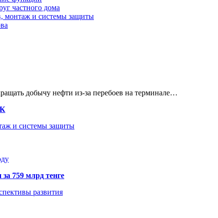
руг частного дома
в, монтаж и системы защиты
ова
кращать добычу нефти из-за перебоев на терминале…
ТК
нтаж и системы защиты
оду
 за 759 млрд тенге
рспективы развития