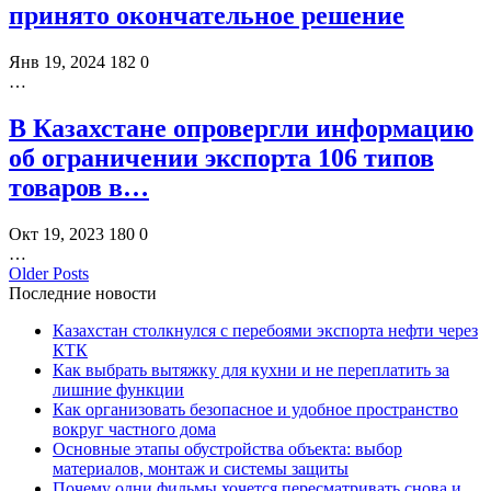
принято окончательное решение
Янв 19, 2024
182
0
…
В Казахстане опровергли информацию
об ограничении экспорта 106 типов
товаров в…
Окт 19, 2023
180
0
…
Older Posts
Последние новости
Казахстан столкнулся с перебоями экспорта нефти через
КТК
Как выбрать вытяжку для кухни и не переплатить за
лишние функции
Как организовать безопасное и удобное пространство
вокруг частного дома
Основные этапы обустройства объекта: выбор
материалов, монтаж и системы защиты
Почему одни фильмы хочется пересматривать снова и