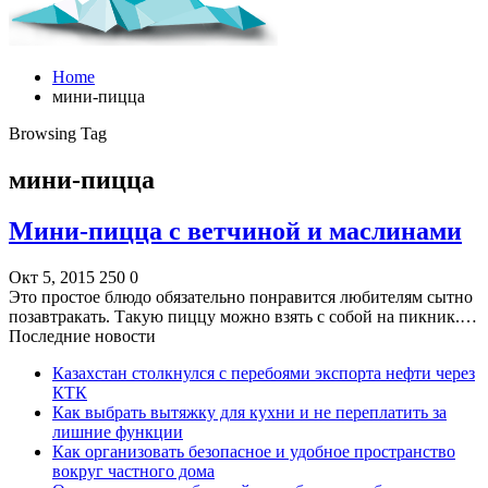
Home
мини-пицца
Browsing Tag
мини-пицца
Мини-пицца с ветчиной и маслинами
Окт 5, 2015
250
0
Это простое блюдо обязательно понравится любителям сытно
позавтракать. Такую пиццу можно взять с собой на пикник.…
Последние новости
Казахстан столкнулся с перебоями экспорта нефти через
КТК
Как выбрать вытяжку для кухни и не переплатить за
лишние функции
Как организовать безопасное и удобное пространство
вокруг частного дома