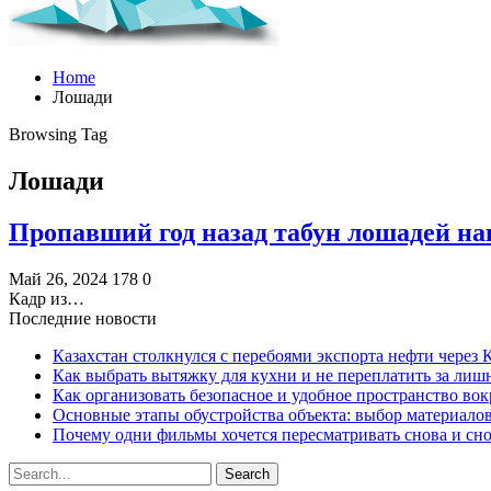
Home
Лошади
Browsing Tag
Лошади
Пропавший год назад табун лошадей н
Май 26, 2024
178
0
Кадр из…
Последние новости
Казахстан столкнулся с перебоями экспорта нефти через
Как выбрать вытяжку для кухни и не переплатить за ли
Как организовать безопасное и удобное пространство вок
Основные этапы обустройства объекта: выбор материало
Почему одни фильмы хочется пересматривать снова и сн