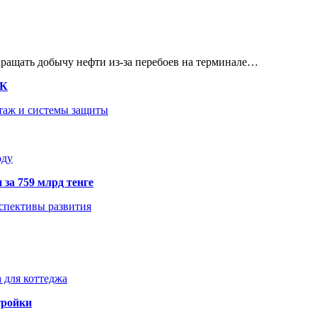
кращать добычу нефти из-за перебоев на терминале…
ТК
нтаж и системы защиты
оду
 за 759 млрд тенге
рспективы развития
 для коттеджа
тройки