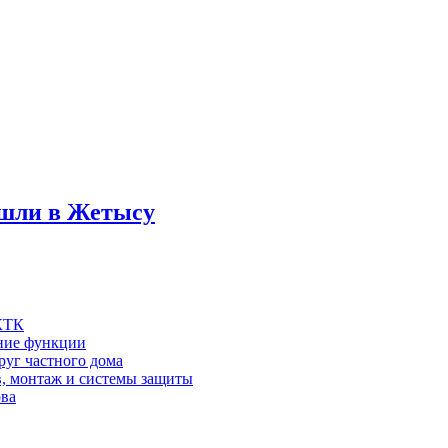
ашли в Жетысу
 КТК
шние функции
руг частного дома
в, монтаж и системы защиты
ова