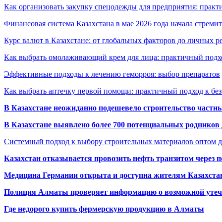
Как организовать закупку спецодежды для предприятия: практ
Финансовая система Казахстана в мае 2026 года начала стреми
Курс валют в Казахстане: от глобальных факторов до личных 
Как выбрать омолаживающий крем для лица: практичный подхо
Эффективные подходы к лечению геморроя: выбор препаратов
Как выбрать аптечку первой помощи: практичный подход к бе
В Казахстане неожиданно подешевело строительство частн
В Казахстане выявлено более 700 потенциальных родников 
Системный подход к выбору строительных материалов оптом д
Казахстан отказывается провозить нефть транзитом через 
Медицина Германии открыта и доступна жителям Казахста
Полиция Алматы проверяет информацию о возможной утеч
Где недорого купить фермерскую продукцию в Алматы