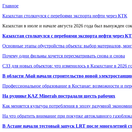
Главное
Казахстан столкнулся с перебоями экспорта нефти через КТК
Казахстан в июле и начале августа 2026 года был вынужден со
Казахстан столкнулся с перебоями экспорта нефти через К
Основные этапы обустройства объекта: выбор материалов, мо
Почему одни фильмы хочется пересматривать снова и снова
СЗЗ для новых объектов: что изменилось в Казахстане в 2026 г
В области Абай начали строительство новой электростанции
Профессиональное образование в Костанае: возможности и пе
На руднике KAZ Minerals пострадали шесть рабочих
Как меняется культура потребления в эпоху разумной экономии
На что обратить внимание при покупке автоклавного газоблока
В Астане начали тестовый запуск LRT после многолетней с