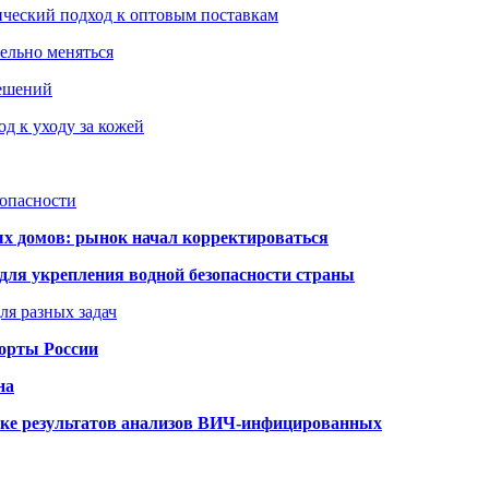
ический подход к оптовым поставкам
тельно меняться
решений
д к уходу за кожей
зопасности
ых домов: рынок начал корректироваться
для укрепления водной безопасности страны
ля разных задач
порты России
на
ке результатов анализов ВИЧ-инфицированных