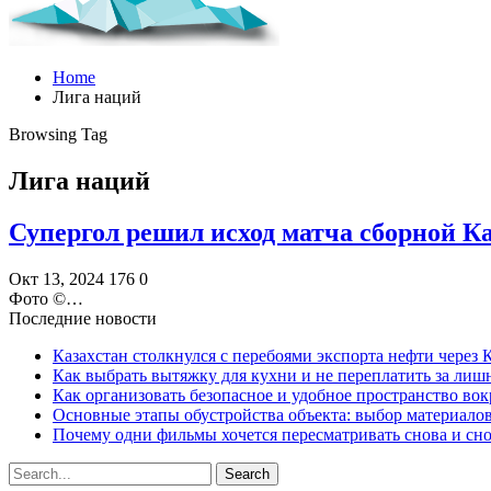
Home
Лига наций
Browsing Tag
Лига наций
Супергол решил исход матча сборной К
Окт 13, 2024
176
0
Фото ©️…
Последние новости
Казахстан столкнулся с перебоями экспорта нефти через
Как выбрать вытяжку для кухни и не переплатить за ли
Как организовать безопасное и удобное пространство вок
Основные этапы обустройства объекта: выбор материало
Почему одни фильмы хочется пересматривать снова и сн