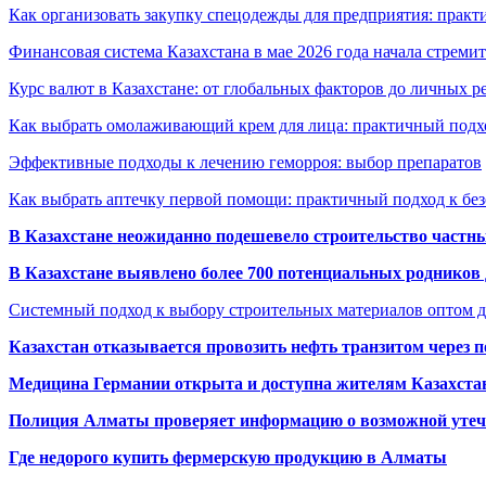
Как организовать закупку спецодежды для предприятия: практ
Финансовая система Казахстана в мае 2026 года начала стреми
Курс валют в Казахстане: от глобальных факторов до личных 
Как выбрать омолаживающий крем для лица: практичный подхо
Эффективные подходы к лечению геморроя: выбор препаратов
Как выбрать аптечку первой помощи: практичный подход к бе
В Казахстане неожиданно подешевело строительство частн
В Казахстане выявлено более 700 потенциальных родников 
Системный подход к выбору строительных материалов оптом д
Казахстан отказывается провозить нефть транзитом через 
Медицина Германии открыта и доступна жителям Казахста
Полиция Алматы проверяет информацию о возможной утеч
Где недорого купить фермерскую продукцию в Алматы