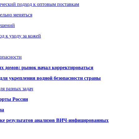
ический подход к оптовым поставкам
тельно меняться
решений
д к уходу за кожей
зопасности
ых домов: рынок начал корректироваться
для укрепления водной безопасности страны
ля разных задач
порты России
на
ке результатов анализов ВИЧ-инфицированных