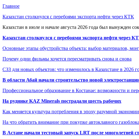
Главное
Казахстан столкнулся с перебоями экспорта нефти через КТК
Казахстан в июле и начале августа 2026 года был вынужден со
Казахстан столкнулся с перебоями экспорта нефти через К
Основные этапы обустройства объекта: выбор материалов, мо
Почему одни фильмы хочется пересматривать снова и снова
СЗЗ для новых объектов: что изменилось в Казахстане в 2026 г
В области Абай начали строительство новой электростанции
Профессиональное образование в Костанае: возможности и пе
На руднике KAZ Minerals пострадали шесть рабочих
Как меняется культура потребления в эпоху разумной экономии
На что обратить внимание при покупке автоклавного газоблока
В Астане начали тестовый запуск LRT после многолетней с