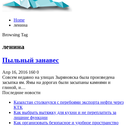
Home
ленина
Browsing Tag
ленина
Пыльный занавес
Апр 16, 2016
160
0
Совсем недавно на улицах Зыряновска была произведена
засыпка ям. Ямы на дорогах были засыпаны камнями и
глиной, и…
Последние новости
Казахстан столкнулся с перебоями экспорта нефти через
КТК
Как выбрать вытяжку для кухни и не переплатить за
лишние функции
Как организовать безопасное и удобное пространство