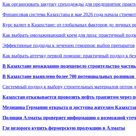
Как организовать закупку спецодежды для предприятия: практ
Финансовая система Казахстана в мае 2026 года начала стреми
Курс валют в Казахстане: от глобальных факторов до личных 
Как выбрать омолаживающий крем для лица: практичный подхо
Эффективные подходы к лечению геморроя: выбор препаратов
Как выбрать аптечку первой помощи: практичный подход к бе
В Казахстане неожиданно подешевело строительство частн
В Казахстане выявлено более 700 потенциальных родников 
Системный подход к выбору строительных материалов оптом д
Казахстан отказывается провозить нефть транзитом через 
Медицина Германии открыта и доступна жителям Казахста
Полиция Алматы проверяет информацию о возможной утеч
Где недорого купить фермерскую продукцию в Алматы