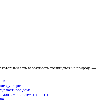
с которыми есть вероятность столкнуться на природе —…
 КТК
шние функции
руг частного дома
в, монтаж и системы защиты
ова