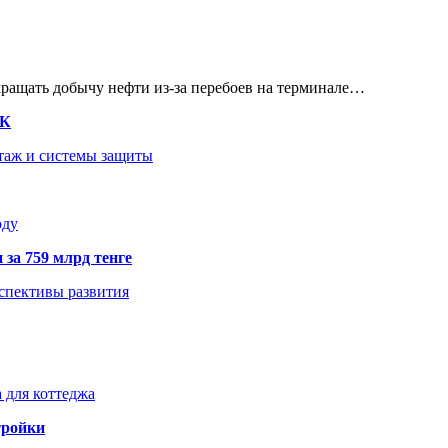
кращать добычу нефти из-за перебоев на терминале…
ТК
нтаж и системы защиты
оду
 за 759 млрд тенге
рспективы развития
 для коттеджа
тройки