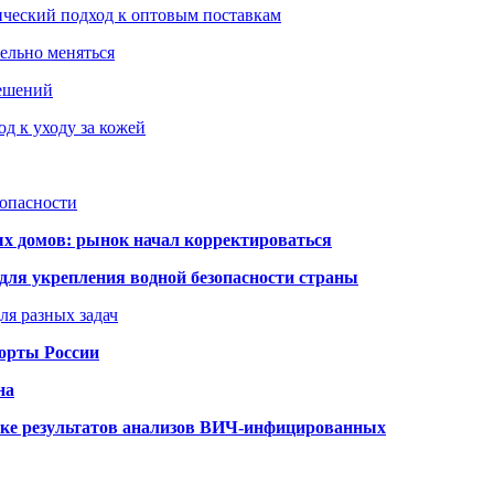
ический подход к оптовым поставкам
тельно меняться
решений
д к уходу за кожей
зопасности
ых домов: рынок начал корректироваться
для укрепления водной безопасности страны
ля разных задач
порты России
на
ке результатов анализов ВИЧ-инфицированных