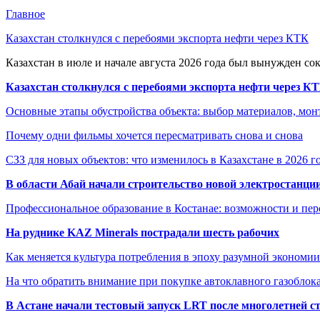
Главное
Казахстан столкнулся с перебоями экспорта нефти через КТК
Казахстан в июле и начале августа 2026 года был вынужден со
Казахстан столкнулся с перебоями экспорта нефти через К
Основные этапы обустройства объекта: выбор материалов, мо
Почему одни фильмы хочется пересматривать снова и снова
СЗЗ для новых объектов: что изменилось в Казахстане в 2026 г
В области Абай начали строительство новой электростанции
Профессиональное образование в Костанае: возможности и пе
На руднике KAZ Minerals пострадали шесть рабочих
Как меняется культура потребления в эпоху разумной экономии
На что обратить внимание при покупке автоклавного газоблока
В Астане начали тестовый запуск LRT после многолетней с