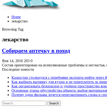
Home
лекарство
Browsing Tag
лекарство
Собираем аптечку в поход
Янв 14, 2016
203
0
Состав ориентирован на всевозможные проблемы и несчастья, 
Последние новости
Казахстан столкнулся с перебоями экспорта нефти через
Как выбрать вытяжку для кухни и не переплатить за ли
Как организовать безопасное и удобное пространство вок
Основные этапы обустройства объекта: выбор материало
Почему одни фильмы хочется пересматривать снова и сн