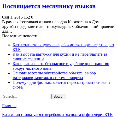
Посвящается месячнику языков
Сен 1, 2015
152
0
В рамках фестиваля языков народов Казахстана в Доме
дружбы представители этнокультурных объединений провели
для…
Последние новости
Казахстан столкнулся с перебоями экспорта нефти через
КТК
Как выбрать вытяжку для кухни и не переплатить за
лишние функции
Как организовать безопасное и удобное пространство
вокруг частного дома
Основные этапы обустройства объекта: выбор
материалов, монтаж и системы защиты
Почему одни фильмы хочется пересматривать снова и
снова
Главное
Казахстан столкнулся с перебоями экспорта нефти через КТК