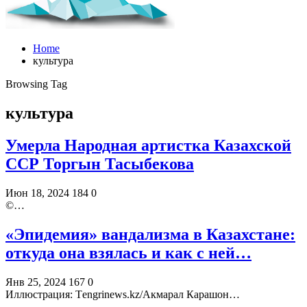
Home
культура
Browsing Tag
культура
Умерла Народная артистка Казахской
ССР Торгын Тасыбекова
Июн 18, 2024
184
0
©️…
«Эпидемия» вандализма в Казахстане:
откуда она взялась и как с ней…
Янв 25, 2024
167
0
Иллюстрация: Тengrinews.kz/Акмарал Карашон…