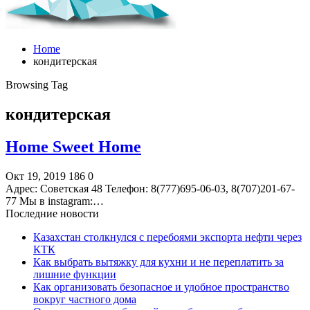
Home
кондитерская
Browsing Tag
кондитерская
Home Sweet Home
Окт 19, 2019
186
0
Адрес: Советская 48 Телефон: 8(777)695-06-03, 8(707)201-67-
77 Мы в instagram:…
Последние новости
Казахстан столкнулся с перебоями экспорта нефти через
КТК
Как выбрать вытяжку для кухни и не переплатить за
лишние функции
Как организовать безопасное и удобное пространство
вокруг частного дома