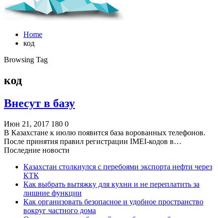
Home
код
Browsing Tag
код
Внесут в базу
Июн 21, 2017
180
0
В Казахстане к июлю появится база ворованных телефонов.
После принятия правил регистрации IMEI-кодов в…
Последние новости
Казахстан столкнулся с перебоями экспорта нефти через
КТК
Как выбрать вытяжку для кухни и не переплатить за
лишние функции
Как организовать безопасное и удобное пространство
вокруг частного дома