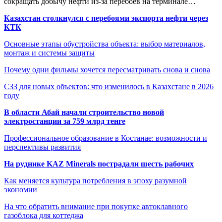
сокращать добычу нефти из-за перебоев на терминале…
Казахстан столкнулся с перебоями экспорта нефти через
КТК
Основные этапы обустройства объекта: выбор материалов,
монтаж и системы защиты
Почему одни фильмы хочется пересматривать снова и снова
СЗЗ для новых объектов: что изменилось в Казахстане в 2026
году
В области Абай начали строительство новой
электростанции за 759 млрд тенге
Профессиональное образование в Костанае: возможности и
перспективы развития
На руднике KAZ Minerals пострадали шесть рабочих
Как меняется культура потребления в эпоху разумной
экономии
На что обратить внимание при покупке автоклавного
газоблока для коттеджа