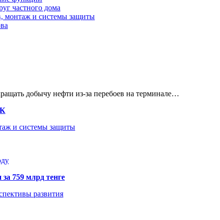
руг частного дома
в, монтаж и системы защиты
ова
кращать добычу нефти из-за перебоев на терминале…
ТК
нтаж и системы защиты
оду
 за 759 млрд тенге
рспективы развития