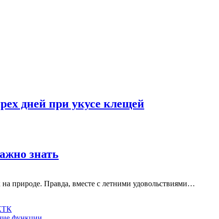
рех дней при укусе клещей
важно знать
к на природе. Правда, вместе с летними удовольствиями…
 КТК
шние функции