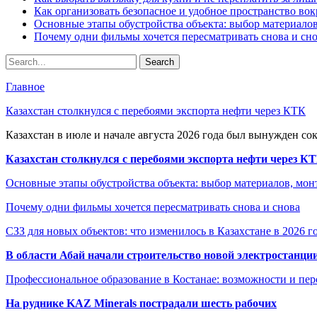
Как организовать безопасное и удобное пространство вок
Основные этапы обустройства объекта: выбор материало
Почему одни фильмы хочется пересматривать снова и сн
Главное
Казахстан столкнулся с перебоями экспорта нефти через КТК
Казахстан в июле и начале августа 2026 года был вынужден со
Казахстан столкнулся с перебоями экспорта нефти через К
Основные этапы обустройства объекта: выбор материалов, мо
Почему одни фильмы хочется пересматривать снова и снова
СЗЗ для новых объектов: что изменилось в Казахстане в 2026 г
В области Абай начали строительство новой электростанции
Профессиональное образование в Костанае: возможности и пе
На руднике KAZ Minerals пострадали шесть рабочих