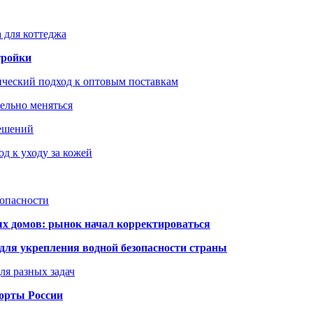
 для коттеджа
тройки
ический подход к оптовым поставкам
тельно меняться
решений
д к уходу за кожей
зопасности
ых домов: рынок начал корректироваться
для укрепления водной безопасности страны
ля разных задач
порты России