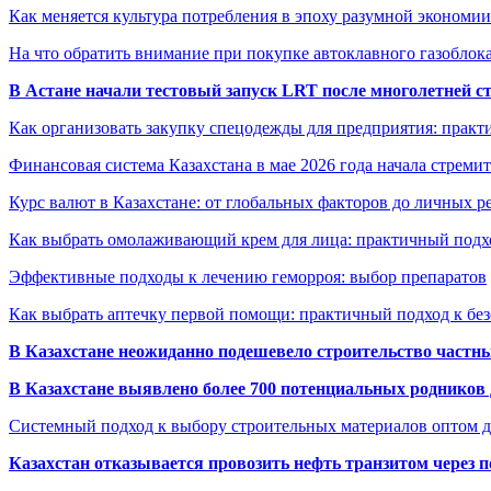
Как меняется культура потребления в эпоху разумной экономии
На что обратить внимание при покупке автоклавного газоблока
В Астане начали тестовый запуск LRT после многолетней с
Как организовать закупку спецодежды для предприятия: практ
Финансовая система Казахстана в мае 2026 года начала стреми
Курс валют в Казахстане: от глобальных факторов до личных 
Как выбрать омолаживающий крем для лица: практичный подхо
Эффективные подходы к лечению геморроя: выбор препаратов
Как выбрать аптечку первой помощи: практичный подход к бе
В Казахстане неожиданно подешевело строительство частн
В Казахстане выявлено более 700 потенциальных родников 
Системный подход к выбору строительных материалов оптом д
Казахстан отказывается провозить нефть транзитом через 