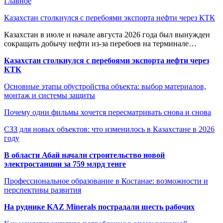
Главное
Казахстан столкнулся с перебоями экспорта нефти через КТК
Казахстан в июле и начале августа 2026 года был вынужден
сокращать добычу нефти из-за перебоев на терминале…
Казахстан столкнулся с перебоями экспорта нефти через
КТК
Основные этапы обустройства объекта: выбор материалов,
монтаж и системы защиты
Почему одни фильмы хочется пересматривать снова и снова
СЗЗ для новых объектов: что изменилось в Казахстане в 2026
году
В области Абай начали строительство новой
электростанции за 759 млрд тенге
Профессиональное образование в Костанае: возможности и
перспективы развития
На руднике KAZ Minerals пострадали шесть рабочих