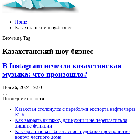
Home
Казахстанский шоу-бизнес
Browsing Tag
Казахстанский шоу-бизнес
В Instagram исчезла казахстанская
музыка: что произошло?
Ноя 26, 2024
192
0
…
Последние новости
Казахстан столкнулся с перебоями экспорта нефти через
КТК
Как выбрать вытяжку для кухни и не переплатить за
лишние функции
Как организовать безопасное и удобное пространство
вокруг частного дома