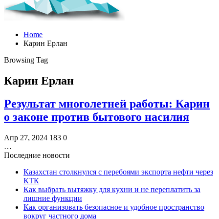
Home
Карин Ерлан
Browsing Tag
Карин Ерлан
Результат многолетней работы: Карин
о законе против бытового насилия
Апр 27, 2024
183
0
…
Последние новости
Казахстан столкнулся с перебоями экспорта нефти через
КТК
Как выбрать вытяжку для кухни и не переплатить за
лишние функции
Как организовать безопасное и удобное пространство
вокруг частного дома