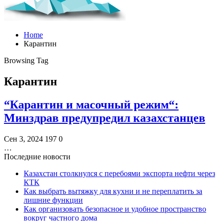
Home
Карантин
Browsing Tag
Карантин
“Карантин и масочный режим“:
Минздрав предупредил казахстанцев
Сен 3, 2024
197
0
…
Последние новости
Казахстан столкнулся с перебоями экспорта нефти через
КТК
Как выбрать вытяжку для кухни и не переплатить за
лишние функции
Как организовать безопасное и удобное пространство
вокруг частного дома