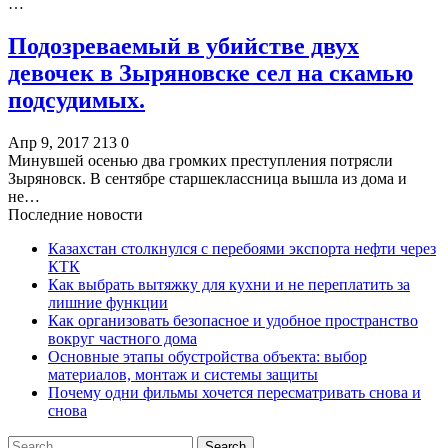
…
Подозреваемый в убийстве двух
девочек в Зыряновске сел на скамью
подсудимых.
Апр 9, 2017
213
0
Минувшей осенью два громких преступления потрясли
Зыряновск. В сентябре старшеклассница вышла из дома и
не…
Последние новости
Казахстан столкнулся с перебоями экспорта нефти через
КТК
Как выбрать вытяжку для кухни и не переплатить за
лишние функции
Как организовать безопасное и удобное пространство
вокруг частного дома
Основные этапы обустройства объекта: выбор
материалов, монтаж и системы защиты
Почему одни фильмы хочется пересматривать снова и
снова