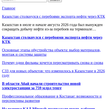
Главное
Казахстан столкнулся с перебоями экспорта нефти через КТК
Казахстан в июле и начале августа 2026 года был вынужден
сокращать добычу нефти из-за перебоев на терминале…
Казахстан столкнулся с перебоями экспорта нефти через
КТК
Основные этапы обустройства объекта: выбор материалов,
монтаж и системы защиты
Почему одни фильмы хочется пересматривать снова и снова
СЗЗ для новых объектов: что изменилось в Казахстане в 2026
году
В области Абай начали строительство новой
электростанции за 759 млрд тенге
Профессиональное образование в Костанае: возможности и
перспективы развития
На руднике KAZ Minerals пострадали шесть рабочих