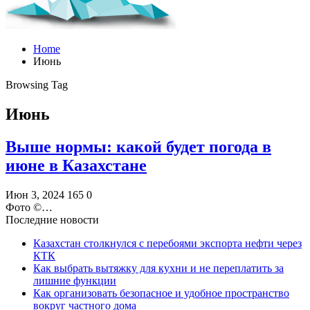
Home
Июнь
Browsing Tag
Июнь
Выше нормы: какой будет погода в
июне в Казахстане
Июн 3, 2024
165
0
Фото ©️…
Последние новости
Казахстан столкнулся с перебоями экспорта нефти через
КТК
Как выбрать вытяжку для кухни и не переплатить за
лишние функции
Как организовать безопасное и удобное пространство
вокруг частного дома