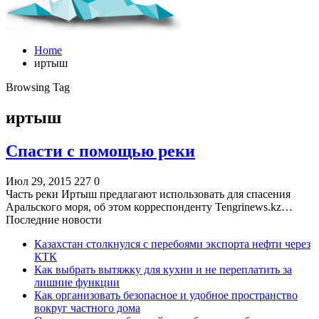
Home
иртыш
Browsing Tag
иртыш
Спасти с помощью реки
Июл 29, 2015
227
0
Часть реки Иртыш предлагают использовать для спасения
Аральского моря, об этом корреспонденту Tengrinews.kz…
Последние новости
Казахстан столкнулся с перебоями экспорта нефти через
КТК
Как выбрать вытяжку для кухни и не переплатить за
лишние функции
Как организовать безопасное и удобное пространство
вокруг частного дома