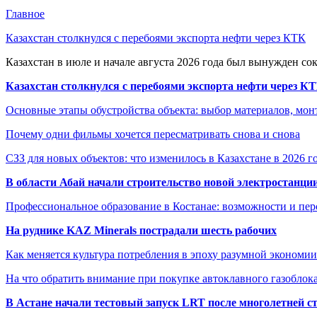
Главное
Казахстан столкнулся с перебоями экспорта нефти через КТК
Казахстан в июле и начале августа 2026 года был вынужден со
Казахстан столкнулся с перебоями экспорта нефти через К
Основные этапы обустройства объекта: выбор материалов, мо
Почему одни фильмы хочется пересматривать снова и снова
СЗЗ для новых объектов: что изменилось в Казахстане в 2026 г
В области Абай начали строительство новой электростанции
Профессиональное образование в Костанае: возможности и пе
На руднике KAZ Minerals пострадали шесть рабочих
Как меняется культура потребления в эпоху разумной экономии
На что обратить внимание при покупке автоклавного газоблока
В Астане начали тестовый запуск LRT после многолетней с