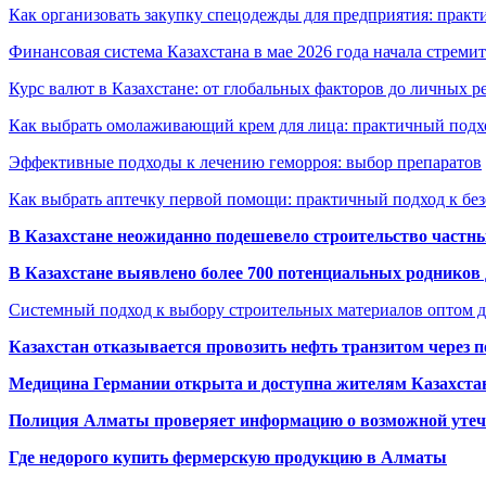
Как организовать закупку спецодежды для предприятия: практ
Финансовая система Казахстана в мае 2026 года начала стреми
Курс валют в Казахстане: от глобальных факторов до личных 
Как выбрать омолаживающий крем для лица: практичный подхо
Эффективные подходы к лечению геморроя: выбор препаратов
Как выбрать аптечку первой помощи: практичный подход к бе
В Казахстане неожиданно подешевело строительство частн
В Казахстане выявлено более 700 потенциальных родников 
Системный подход к выбору строительных материалов оптом д
Казахстан отказывается провозить нефть транзитом через 
Медицина Германии открыта и доступна жителям Казахста
Полиция Алматы проверяет информацию о возможной утеч
Где недорого купить фермерскую продукцию в Алматы