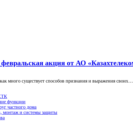
 февральская акция от АО «Казахтелеко
 как много существует способов признания и выражения своих…
 КТК
шние функции
руг частного дома
в, монтаж и системы защиты
ова