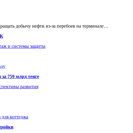
кращать добычу нефти из-за перебоев на терминале…
ТК
нтаж и системы защиты
оду
 за 759 млрд тенге
рспективы развития
 для коттеджа
тройки