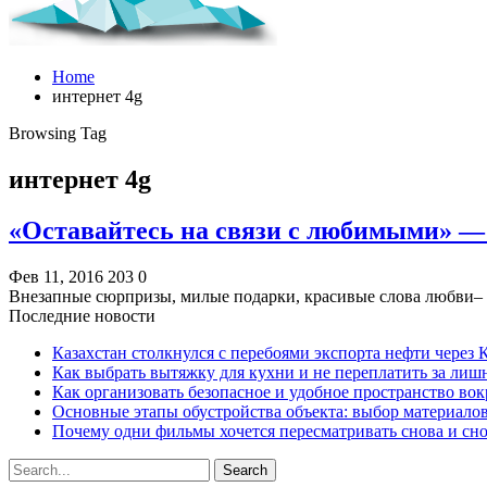
Home
интернет 4g
Browsing Tag
интернет 4g
«Оставайтесь на связи с любимыми» —
Фев 11, 2016
203
0
Внезапные сюрпризы, милые подарки, красивые слова любви–
Последние новости
Казахстан столкнулся с перебоями экспорта нефти через
Как выбрать вытяжку для кухни и не переплатить за ли
Как организовать безопасное и удобное пространство вок
Основные этапы обустройства объекта: выбор материало
Почему одни фильмы хочется пересматривать снова и сн