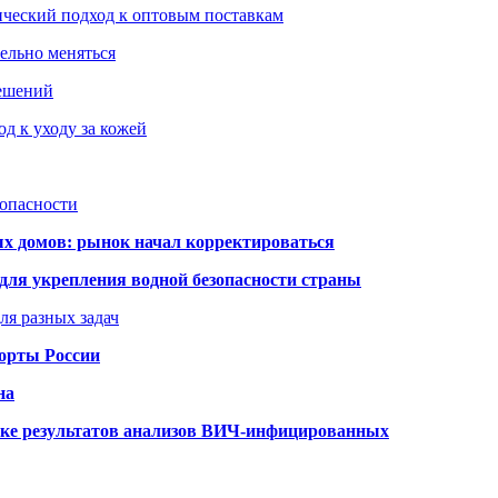
ический подход к оптовым поставкам
тельно меняться
решений
д к уходу за кожей
зопасности
ых домов: рынок начал корректироваться
для укрепления водной безопасности страны
ля разных задач
порты России
на
ке результатов анализов ВИЧ-инфицированных