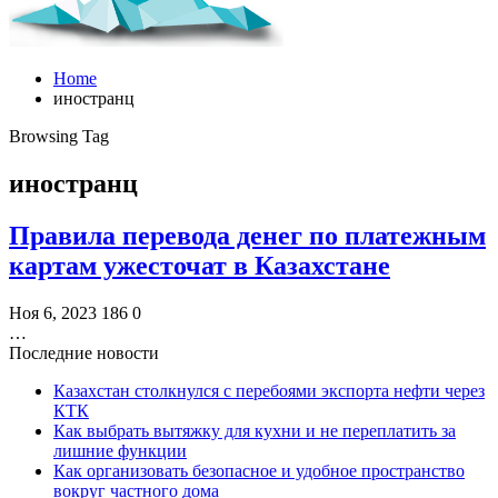
Home
иностранц
Browsing Tag
иностранц
Правила перевода денег по платежным
картам ужесточат в Казахстане
Ноя 6, 2023
186
0
…
Последние новости
Казахстан столкнулся с перебоями экспорта нефти через
КТК
Как выбрать вытяжку для кухни и не переплатить за
лишние функции
Как организовать безопасное и удобное пространство
вокруг частного дома