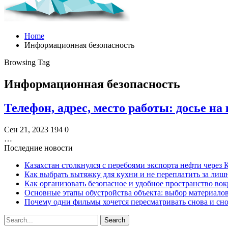
Home
Информационная безопасность
Browsing Tag
Информационная безопасность
Телефон, адрес, место работы: досье на
Сен 21, 2023
194
0
…
Последние новости
Казахстан столкнулся с перебоями экспорта нефти через
Как выбрать вытяжку для кухни и не переплатить за ли
Как организовать безопасное и удобное пространство вок
Основные этапы обустройства объекта: выбор материало
Почему одни фильмы хочется пересматривать снова и сн