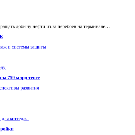
кращать добычу нефти из-за перебоев на терминале…
ТК
нтаж и системы защиты
оду
 за 759 млрд тенге
рспективы развития
 для коттеджа
тройки