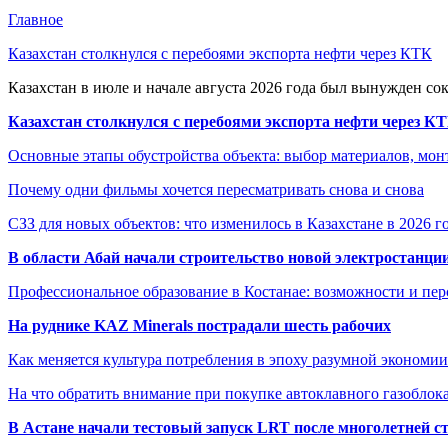
Главное
Казахстан столкнулся с перебоями экспорта нефти через КТК
Казахстан в июле и начале августа 2026 года был вынужден со
Казахстан столкнулся с перебоями экспорта нефти через К
Основные этапы обустройства объекта: выбор материалов, мо
Почему одни фильмы хочется пересматривать снова и снова
СЗЗ для новых объектов: что изменилось в Казахстане в 2026 г
В области Абай начали строительство новой электростанции
Профессиональное образование в Костанае: возможности и пе
На руднике KAZ Minerals пострадали шесть рабочих
Как меняется культура потребления в эпоху разумной экономии
На что обратить внимание при покупке автоклавного газоблока
В Астане начали тестовый запуск LRT после многолетней с