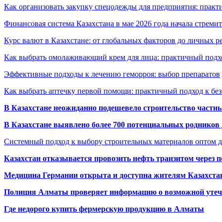
Как организовать закупку спецодежды для предприятия: практ
Финансовая система Казахстана в мае 2026 года начала стреми
Курс валют в Казахстане: от глобальных факторов до личных 
Как выбрать омолаживающий крем для лица: практичный подхо
Эффективные подходы к лечению геморроя: выбор препаратов
Как выбрать аптечку первой помощи: практичный подход к бе
В Казахстане неожиданно подешевело строительство частн
В Казахстане выявлено более 700 потенциальных родников 
Системный подход к выбору строительных материалов оптом д
Казахстан отказывается провозить нефть транзитом через 
Медицина Германии открыта и доступна жителям Казахста
Полиция Алматы проверяет информацию о возможной утеч
Где недорого купить фермерскую продукцию в Алматы