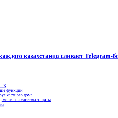
 каждого казахстанца сливает Telegram-б
 КТК
шние функции
руг частного дома
в, монтаж и системы защиты
ова