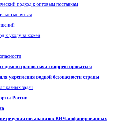
ический подход к оптовым поставкам
тельно меняться
решений
д к уходу за кожей
зопасности
ых домов: рынок начал корректироваться
для укрепления водной безопасности страны
ля разных задач
порты России
на
ке результатов анализов ВИЧ-инфицированных