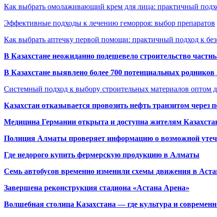
Как выбрать омолаживающий крем для лица: практичный подхо
Эффективные подходы к лечению геморроя: выбор препаратов
Как выбрать аптечку первой помощи: практичный подход к бе
В Казахстане неожиданно подешевело строительство частн
В Казахстане выявлено более 700 потенциальных родников 
Системный подход к выбору строительных материалов оптом д
Казахстан отказывается провозить нефть транзитом через 
Медицина Германии открыта и доступна жителям Казахста
Полиция Алматы проверяет информацию о возможной утеч
Где недорого купить фермерскую продукцию в Алматы
Семь автобусов временно изменили схемы движения в Аста
Завершена реконструкция стадиона «Астана Арена»
Волшебная столица Казахстана — где культура и современн