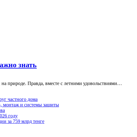
важно знать
к на природе. Правда, вместе с летними удовольствиями…
руг частного дома
в, монтаж и системы защиты
ова
026 году
ии за 759 млрд тенге