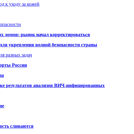
д к уходу за кожей
зопасности
ых домов: рынок начал корректироваться
для укрепления водной безопасности страны
ля разных задач
порты России
на
ке результатов анализов ВИЧ-инфицированных
не
ость сливаются