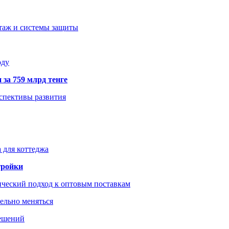
нтаж и системы защиты
оду
 за 759 млрд тенге
рспективы развития
 для коттеджа
тройки
ический подход к оптовым поставкам
тельно меняться
решений