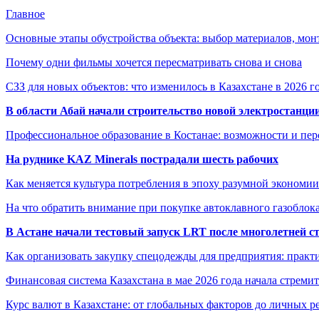
Главное
Основные этапы обустройства объекта: выбор материалов, мо
Почему одни фильмы хочется пересматривать снова и снова
СЗЗ для новых объектов: что изменилось в Казахстане в 2026 г
В области Абай начали строительство новой электростанции
Профессиональное образование в Костанае: возможности и пе
На руднике KAZ Minerals пострадали шесть рабочих
Как меняется культура потребления в эпоху разумной экономии
На что обратить внимание при покупке автоклавного газоблока
В Астане начали тестовый запуск LRT после многолетней с
Как организовать закупку спецодежды для предприятия: практ
Финансовая система Казахстана в мае 2026 года начала стреми
Курс валют в Казахстане: от глобальных факторов до личных 