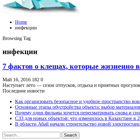
Home
инфекции
Browsing Tag
инфекции
7 фактов о клещах, которые жизненно 
Май 16, 2016
182
0
Наступает лето — сезон отпусков, отдыха и приятных прогуло
Последние новости
Как организовать безопасное и удобное пространство вок
Основные этапы обустройства объекта: выбор материало
Почему одни фильмы хочется пересматривать снова и сн
СЗЗ для новых объектов: что изменилось в Казахстане в 2
В области Абай начали строительство новой электростанц