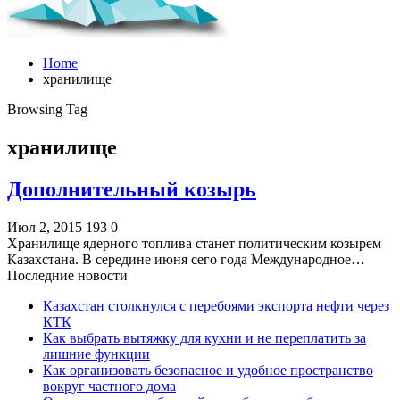
Home
хранилище
Browsing Tag
хранилище
Дополнительный козырь
Июл 2, 2015
193
0
Хранилище ядерного топлива станет политическим козырем
Казахстана. В середине июня сего года Международное…
Последние новости
Казахстан столкнулся с перебоями экспорта нефти через
КТК
Как выбрать вытяжку для кухни и не переплатить за
лишние функции
Как организовать безопасное и удобное пространство
вокруг частного дома