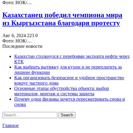
Фото: НОК/…
Казахстанец победил чемпиона мира
из Кыргызстана благодаря протесту
Авг 6, 2024
223
0
Фото: НОК/…
Последние новости
Казахстан столкнулся с перебоями экспорта нефти через
КТК
Как выбрать вытяжку для кухни и не переплатить за
лишние функции
Как организовать безопасное и удобное пространство
вокруг частного дома
Основные этапы обустройства объекта: выбор
материалов, монтаж и системы защиты
Почему одни фильмы хочется пересматривать снова и
снова
Главное