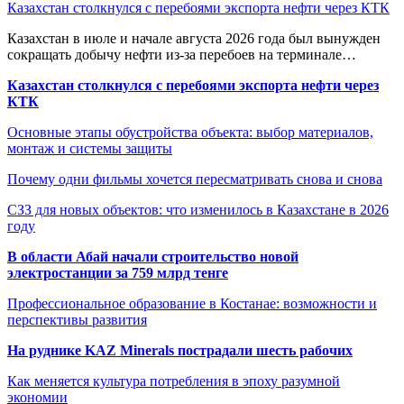
Казахстан столкнулся с перебоями экспорта нефти через КТК
Казахстан в июле и начале августа 2026 года был вынужден
сокращать добычу нефти из-за перебоев на терминале…
Казахстан столкнулся с перебоями экспорта нефти через
КТК
Основные этапы обустройства объекта: выбор материалов,
монтаж и системы защиты
Почему одни фильмы хочется пересматривать снова и снова
СЗЗ для новых объектов: что изменилось в Казахстане в 2026
году
В области Абай начали строительство новой
электростанции за 759 млрд тенге
Профессиональное образование в Костанае: возможности и
перспективы развития
На руднике KAZ Minerals пострадали шесть рабочих
Как меняется культура потребления в эпоху разумной
экономии