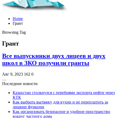
Home
Грант
Browsing Tag
Грант
Все выпускники двух лицеев и двух
школ в ЗКО получили гранты
Авг 9, 2023
162
0
…
Последние новости
Казахстан столкнулся с перебоями экспорта нефти через
КТК
Как выбрать вытяжку для кухни и не переплатить за
лишние функции
Как организовать безопасное и удобное пространство
вокруг частного дома