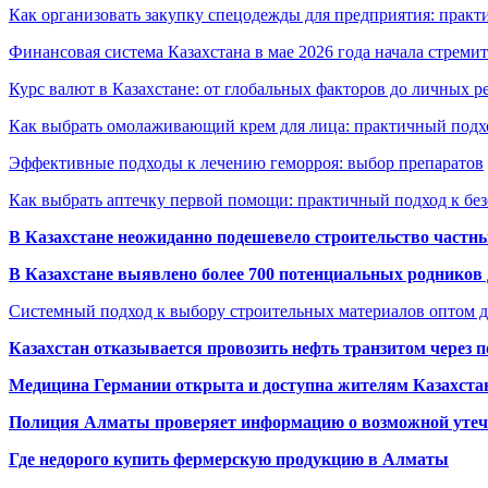
Как организовать закупку спецодежды для предприятия: практ
Финансовая система Казахстана в мае 2026 года начала стреми
Курс валют в Казахстане: от глобальных факторов до личных 
Как выбрать омолаживающий крем для лица: практичный подхо
Эффективные подходы к лечению геморроя: выбор препаратов
Как выбрать аптечку первой помощи: практичный подход к бе
В Казахстане неожиданно подешевело строительство частн
В Казахстане выявлено более 700 потенциальных родников 
Системный подход к выбору строительных материалов оптом д
Казахстан отказывается провозить нефть транзитом через 
Медицина Германии открыта и доступна жителям Казахста
Полиция Алматы проверяет информацию о возможной утеч
Где недорого купить фермерскую продукцию в Алматы