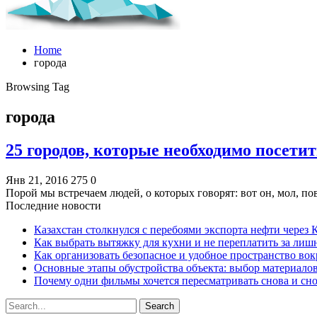
Home
города
Browsing Tag
города
25 городов, которые необходимо посети
Янв 21, 2016
275
0
Порой мы встречаем людей, о которых говорят: вот он, мол, п
Последние новости
Казахстан столкнулся с перебоями экспорта нефти через
Как выбрать вытяжку для кухни и не переплатить за ли
Как организовать безопасное и удобное пространство вок
Основные этапы обустройства объекта: выбор материало
Почему одни фильмы хочется пересматривать снова и сн