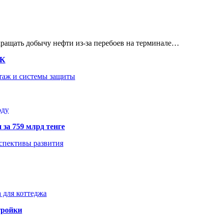
кращать добычу нефти из-за перебоев на терминале…
ТК
нтаж и системы защиты
оду
 за 759 млрд тенге
рспективы развития
 для коттеджа
тройки