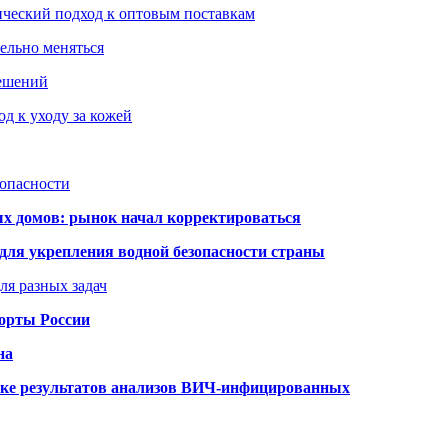
ический подход к оптовым поставкам
тельно меняться
решений
д к уходу за кожей
зопасности
ых домов: рынок начал корректироваться
для укрепления водной безопасности страны
ля разных задач
порты России
на
ке результатов анализов ВИЧ-инфицированных