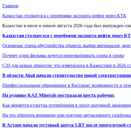
Главное
Казахстан столкнулся с перебоями экспорта нефти через КТК
Казахстан в июле и начале августа 2026 года был вынужден со
Казахстан столкнулся с перебоями экспорта нефти через К
Основные этапы обустройства объекта: выбор материалов, мо
Почему одни фильмы хочется пересматривать снова и снова
СЗЗ для новых объектов: что изменилось в Казахстане в 2026 г
В области Абай начали строительство новой электростанции
Профессиональное образование в Костанае: возможности и пе
На руднике KAZ Minerals пострадали шесть рабочих
Как меняется культура потребления в эпоху разумной экономии
На что обратить внимание при покупке автоклавного газоблока
В Астане начали тестовый запуск LRT после многолетней с