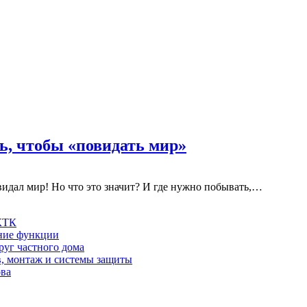
ть, чтобы «повидать мир»
овидал мир! Но что это значит? И где нужно побывать,…
 КТК
шние функции
руг частного дома
в, монтаж и системы защиты
ова