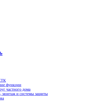
ь
 КТК
шние функции
руг частного дома
в, монтаж и системы защиты
ова