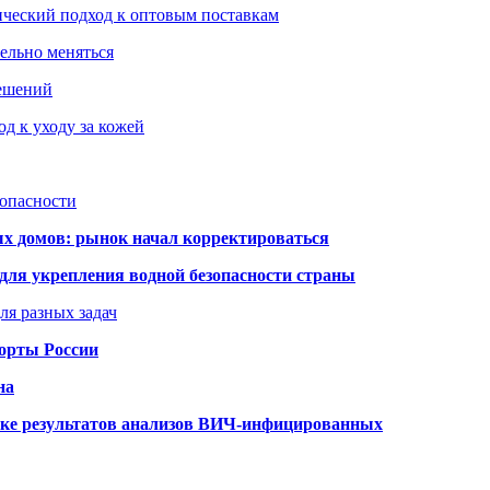
ический подход к оптовым поставкам
тельно меняться
решений
д к уходу за кожей
зопасности
ых домов: рынок начал корректироваться
для укрепления водной безопасности страны
ля разных задач
порты России
на
ке результатов анализов ВИЧ-инфицированных