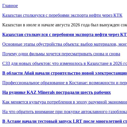
Главное
Казахстан столкнулся с перебоями экспорта нефти через КТК
Казахстан в июле и начале августа 2026 года был вынужден со
Казахстан столкнулся с перебоями экспорта нефти через К
Основные этапы обустройства объекта: выбор материалов, мо
Почему одни фильмы хочется пересматривать снова и снова
СЗЗ для новых объектов: что изменилось в Казахстане в 2026 г
В области Абай начали строительство новой электростанции
Профессиональное образование в Костанае: возможности и пе
На руднике KAZ Minerals пострадали шесть рабочих
Как меняется культура потребления в эпоху разумной экономии
На что обратить внимание при покупке автоклавного газоблока
В Астане начали тестовый запуск LRT после многолетней с