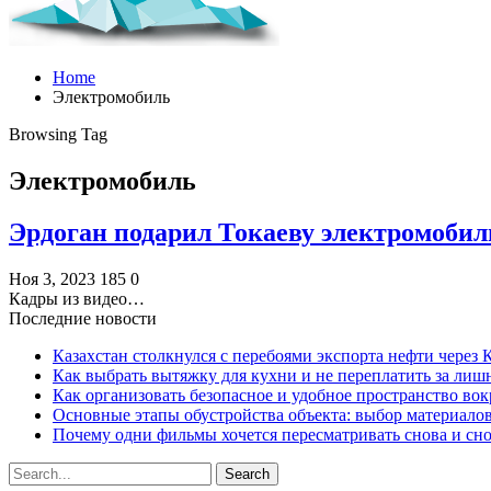
Home
Электромобиль
Browsing Tag
Электромобиль
Эрдоган подарил Токаеву электромобил
Ноя 3, 2023
185
0
Кадры из видео…
Последние новости
Казахстан столкнулся с перебоями экспорта нефти через
Как выбрать вытяжку для кухни и не переплатить за ли
Как организовать безопасное и удобное пространство вок
Основные этапы обустройства объекта: выбор материало
Почему одни фильмы хочется пересматривать снова и сн