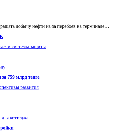
кращать добычу нефти из-за перебоев на терминале…
ТК
нтаж и системы защиты
оду
 за 759 млрд тенге
рспективы развития
 для коттеджа
тройки