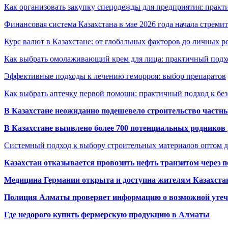
Как организовать закупку спецодежды для предприятия: практ
Финансовая система Казахстана в мае 2026 года начала стреми
Курс валют в Казахстане: от глобальных факторов до личных 
Как выбрать омолаживающий крем для лица: практичный подхо
Эффективные подходы к лечению геморроя: выбор препаратов
Как выбрать аптечку первой помощи: практичный подход к бе
В Казахстане неожиданно подешевело строительство частн
В Казахстане выявлено более 700 потенциальных родников 
Системный подход к выбору строительных материалов оптом д
Казахстан отказывается провозить нефть транзитом через 
Медицина Германии открыта и доступна жителям Казахста
Полиция Алматы проверяет информацию о возможной утеч
Где недорого купить фермерскую продукцию в Алматы