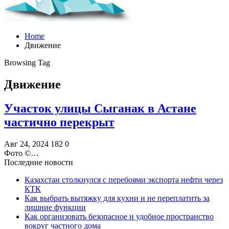
Home
Движение
Browsing Tag
Движение
Участок улицы Сыганак в Астане
частично перекрыт
Авг 24, 2024
182
0
Фото ©️…
Последние новости
Казахстан столкнулся с перебоями экспорта нефти через
КТК
Как выбрать вытяжку для кухни и не переплатить за
лишние функции
Как организовать безопасное и удобное пространство
вокруг частного дома