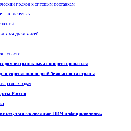
ический подход к оптовым поставкам
тельно меняться
решений
д к уходу за кожей
зопасности
ых домов: рынок начал корректироваться
для укрепления водной безопасности страны
ля разных задач
порты России
на
ке результатов анализов ВИЧ-инфицированных