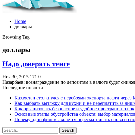
Home
доллары
Browsing Tag
доллары
Надо доверять тенге
Ноя 30, 2015
171
0
Назарбаев: вознаграждение по депозитам в валюте будет сниж
Последние новости
Казахстан столкнулся с перебоями экспорта нефти через
Как выбрать вытяжку для кухни и не переплатить за ли
Как организовать безопасное и удобное пространство вок
Основные этапы обустройства объекта: выбор материало
Почему одни фильмы хочется пересматривать снова и сн