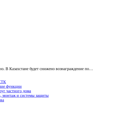
ено. В Казахстане будет снижено вознаграждение по…
 КТК
шние функции
руг частного дома
в, монтаж и системы защиты
ова