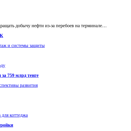
кращать добычу нефти из-за перебоев на терминале…
ТК
нтаж и системы защиты
оду
 за 759 млрд тенге
рспективы развития
 для коттеджа
тройки