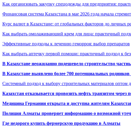
Как организовать закупку спецодежды для предприятия: практ
Финансовая система Казахстана в мае 2026 года начала стреми
Курс валют в Казахстане: от глобальных факторов до личных 
Как выбрать омолаживающий крем для лица: практичный подхо
Эффективные подходы к лечению геморроя: выбор препаратов
Как выбрать аптечку первой помощи: практичный подход к бе
В Казахстане неожиданно подешевело строительство частн
В Казахстане выявлено более 700 потенциальных родников 
Системный подход к выбору строительных материалов оптом д
Казахстан отказывается провозить нефть транзитом через 
Медицина Германии открыта и доступна жителям Казахста
Полиция Алматы проверяет информацию о возможной утеч
Где недорого купить фермерскую продукцию в Алматы