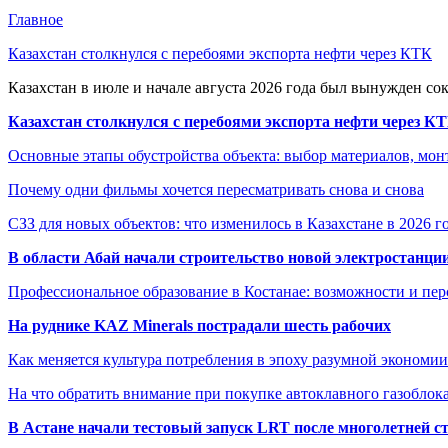
Главное
Казахстан столкнулся с перебоями экспорта нефти через КТК
Казахстан в июле и начале августа 2026 года был вынужден со
Казахстан столкнулся с перебоями экспорта нефти через К
Основные этапы обустройства объекта: выбор материалов, мо
Почему одни фильмы хочется пересматривать снова и снова
СЗЗ для новых объектов: что изменилось в Казахстане в 2026 г
В области Абай начали строительство новой электростанции
Профессиональное образование в Костанае: возможности и пе
На руднике KAZ Minerals пострадали шесть рабочих
Как меняется культура потребления в эпоху разумной экономии
На что обратить внимание при покупке автоклавного газоблока
В Астане начали тестовый запуск LRT после многолетней с