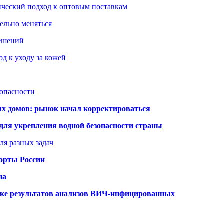
ический подход к оптовым поставкам
тельно меняться
решений
д к уходу за кожей
зопасности
ых домов: рынок начал корректироваться
для укрепления водной безопасности страны
ля разных задач
порты России
на
ке результатов анализов ВИЧ-инфицированных