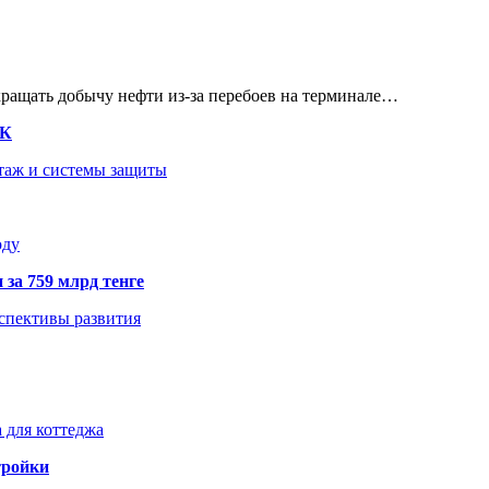
кращать добычу нефти из-за перебоев на терминале…
ТК
нтаж и системы защиты
оду
 за 759 млрд тенге
рспективы развития
 для коттеджа
тройки