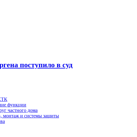
гена поступило в суд
 КТК
шние функции
руг частного дома
в, монтаж и системы защиты
ова