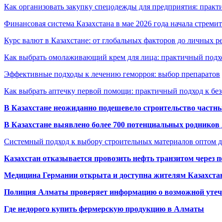
Как организовать закупку спецодежды для предприятия: практ
Финансовая система Казахстана в мае 2026 года начала стреми
Курс валют в Казахстане: от глобальных факторов до личных 
Как выбрать омолаживающий крем для лица: практичный подхо
Эффективные подходы к лечению геморроя: выбор препаратов
Как выбрать аптечку первой помощи: практичный подход к бе
В Казахстане неожиданно подешевело строительство частн
В Казахстане выявлено более 700 потенциальных родников 
Системный подход к выбору строительных материалов оптом д
Казахстан отказывается провозить нефть транзитом через 
Медицина Германии открыта и доступна жителям Казахста
Полиция Алматы проверяет информацию о возможной утеч
Где недорого купить фермерскую продукцию в Алматы