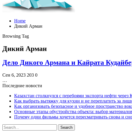
Home
Дикий Арман
Browsing Tag
Дикий Арман
Дело Дикого Армана и Кайрата Кудайбер
Сен 6, 2023
203
0
…
Последние новости
Казахстан столкнулся с перебоями экспорта нефти через
Как выбрать вытяжку для кухни и не переплатить за ли
Как организовать безопасное и удобное пространство вок
Основные этапы обустройства объекта: выбор материало
Почему одни фильмы хочется пересматривать снова и сн