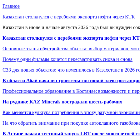
Главное
Казахстан столкнулся с перебоями экспорта нефти через КТК
Казахстан в июле и начале августа 2026 года был вынужден со
Казахстан столкнулся с перебоями экспорта нефти через К
Основные этапы обустройства объекта: выбор материалов, мо
Почему одни фильмы хочется пересматривать снова и снова
СЗЗ для новых объектов: что изменилось в Казахстане в 2026 г
В области Абай начали строительство новой электростанции
Профессиональное образование в Костанае: возможности и пе
На руднике KAZ Minerals пострадали шесть рабочих
Как меняется культура потребления в эпоху разумной экономии
На что обратить внимание при покупке автоклавного газоблока
В Астане начали тестовый запуск LRT после многолетней с