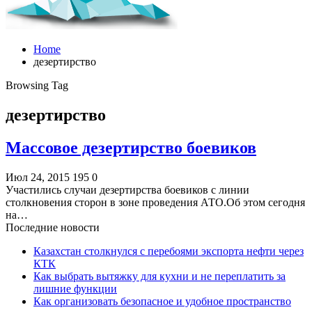
Home
дезертирство
Browsing Tag
дезертирство
Массовое дезертирство боевиков
Июл 24, 2015
195
0
Участились случаи дезертирства боевиков с линии
столкновения сторон в зоне проведения АТО.Об этом сегодня
на…
Последние новости
Казахстан столкнулся с перебоями экспорта нефти через
КТК
Как выбрать вытяжку для кухни и не переплатить за
лишние функции
Как организовать безопасное и удобное пространство