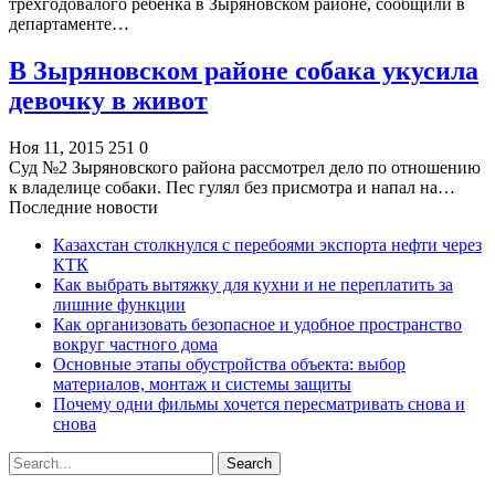
трехгодовалого ребенка в Зыряновском районе, сообщили в
департаменте…
В Зыряновском районе собака укусила
девочку в живот
Ноя 11, 2015
251
0
Суд №2 Зыряновского района рассмотрел дело по отношению
к владелице собаки. Пес гулял без присмотра и напал на…
Последние новости
Казахстан столкнулся с перебоями экспорта нефти через
КТК
Как выбрать вытяжку для кухни и не переплатить за
лишние функции
Как организовать безопасное и удобное пространство
вокруг частного дома
Основные этапы обустройства объекта: выбор
материалов, монтаж и системы защиты
Почему одни фильмы хочется пересматривать снова и
снова