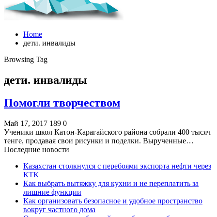
Home
дети. инвалиды
Browsing Tag
дети. инвалиды
Помогли творчеством
Май 17, 2017
189
0
Ученики школ Катон-Карагайского района собрали 400 тысяч
тенге, продавая свои рисунки и поделки. Вырученные…
Последние новости
Казахстан столкнулся с перебоями экспорта нефти через
КТК
Как выбрать вытяжку для кухни и не переплатить за
лишние функции
Как организовать безопасное и удобное пространство
вокруг частного дома