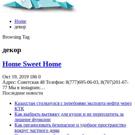
Home
декор
Browsing Tag
декор
Home Sweet Home
Окт 19, 2019
186
0
Адрес: Советская 48 Телефон: 8(777)695-06-03, 8(707)201-67-
77 Мы в instagram:…
Последние новости
Казахстан столкнулся с перебоями экспорта нефти через
КТК
Как выбрать вытяжку для кухни и не переплатить за
лишние функции
Как организовать безопасное и удобное пространство
вокруг частного дома