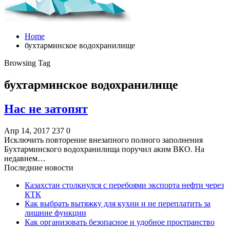
Home
бухтарминское водохранилище
Browsing Tag
бухтарминское водохранилище
Нас не затопят
Апр 14, 2017
237
0
Исключить повторение внезапного полного заполнения
Бухтарминского водохранилища поручил аким ВКО. На
недавнем…
Последние новости
Казахстан столкнулся с перебоями экспорта нефти через
КТК
Как выбрать вытяжку для кухни и не переплатить за
лишние функции
Как организовать безопасное и удобное пространство