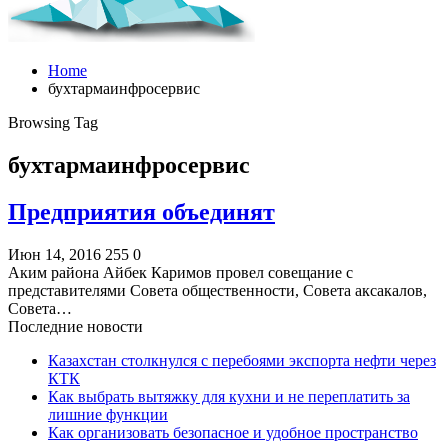
Home
бухтармаинфросервис
Browsing Tag
бухтармаинфросервис
Предприятия объединят
Июн 14, 2016
255
0
Аким района Айбек Каримов провел совещание с
представителями Совета общественности, Совета аксакалов,
Совета…
Последние новости
Казахстан столкнулся с перебоями экспорта нефти через
КТК
Как выбрать вытяжку для кухни и не переплатить за
лишние функции
Как организовать безопасное и удобное пространство