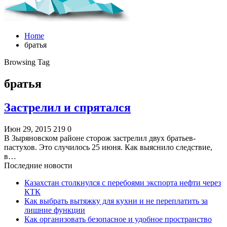
Home
братья
Browsing Tag
братья
Застрелил и спрятался
Июн 29, 2015
219
0
В Зыряновском районе сторож застрелил двух братьев-
пастухов. Это случилось 25 июня. Как выяснило следствие,
в…
Последние новости
Казахстан столкнулся с перебоями экспорта нефти через
КТК
Как выбрать вытяжку для кухни и не переплатить за
лишние функции
Как организовать безопасное и удобное пространство